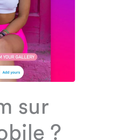
m sur
obile ?