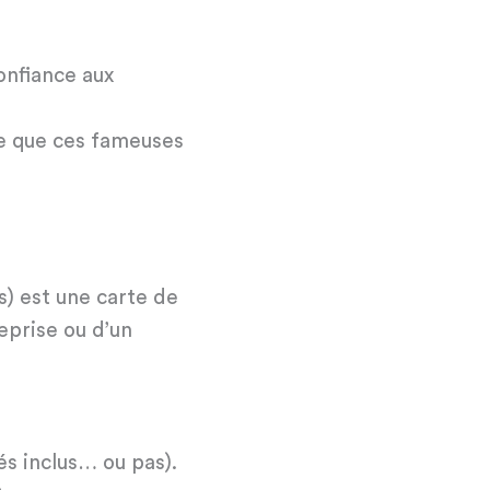
onfiance aux
 ce que ces fameuses
s) est une carte de
eprise ou d’un
és inclus… ou pas).