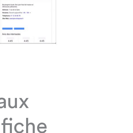
 aux
fiche