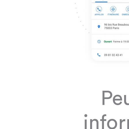
Peu
info